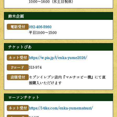
10:00～16:00（水土日祝休）
鈴木企画
092-406-5960
電話受付
平日10:00～15:00
チケットぴあ
https://w.pia.jp/t/enka-yume2026/
ネット受付
313-974
Pコード
セブンイレブン店内『マルチコピー機』にて直
店頭受付
接購入いただけます
ローソンチケット
https://l-tike.com/enka-yumematsuri/
ネット受付