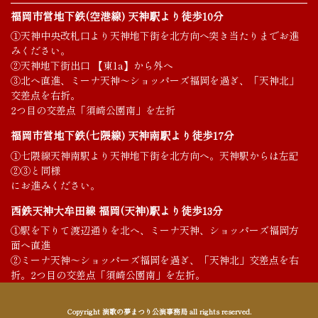
福岡市営地下鉄(空港線) 天神駅より徒歩10分
①天神中央改札口より天神地下街を北方向へ突き当たりまでお進
みください。
②天神地下街出口 【東1a】から外へ
③北へ直進、ミーナ天神～ショッパーズ福岡を過ぎ、「天神北」
交差点を右折。
2つ目の交差点「須崎公園南」を左折
福岡市営地下鉄(七隈線) 天神南駅より徒歩17分
①七隈線天神南駅より天神地下街を北方向へ。天神駅からは左記
②③と同様
にお進みください。
西鉄天神大牟田線 福岡(天神)駅より徒歩13分
①駅を下りて渡辺通りを北へ、ミーナ天神、ショッパーズ福岡方
面へ直進
②ミーナ天神～ショッパーズ福岡を過ぎ、「天神北」交差点を右
折。2つ目の交差点「須崎公園南」を左折。
Copyright 演歌の夢まつり公演事務局 all rights reserved.